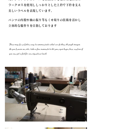
ラークロスを使用ししっかりとした上衿で下衿を支え
美しいラペルを表現し
ています。
パンツの内股や袖の振り等もくせ取りの技術を活かし
立体的な服作りを目指しております
There may be no better way to communicate what we do than through images.
As you browse our site, take a few moments to let your eyes linger here, and see if
you can get a feel for our signature touch.