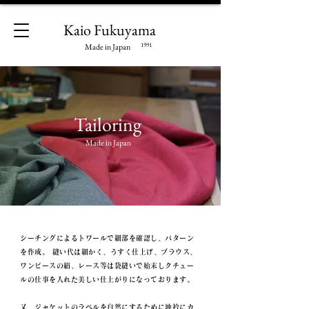
Kaio Fukuyama
1991
Made in Japan
Tail
oring
Made in Japan
シーチングによるトワールで細部を確認し、パターン
を作成。 縫い代は細かく、うすく仕上げ、ブラウス、
ワンピースの絹、レース等は袋縫いで始末しクチュー
ルの仕事を入れた
美しい
仕上がりになっております。
又、ジャケットのラペルを自然にするために地衿にカ